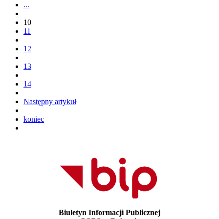
...
10
11
12
13
14
Następny artykuł
koniec
Biuletyn Informacji Publicznej