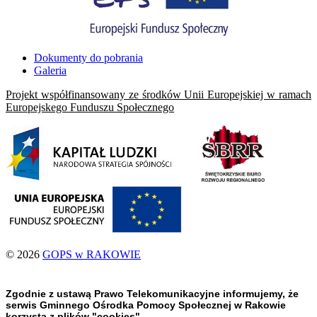
Dokumenty do pobrania
Galeria
Projekt współfinansowany ze środków Unii Europejskiej w ramach
Europejskego Funduszu Społecznego
© 2026
GOPS w RAKOWIE
Zgodnie z ustawą Prawo Telekomunikacyjne informujemy, że
serwis Gminnego Ośrodka Pomocy Społecznej w Rakowie
korzysta z plików "cookies".