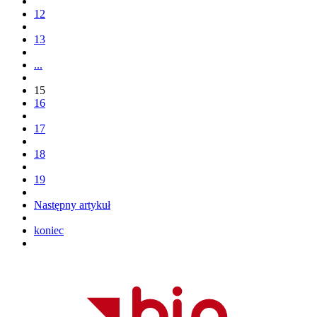
12
13
...
15
16
17
18
19
Następny artykuł
koniec