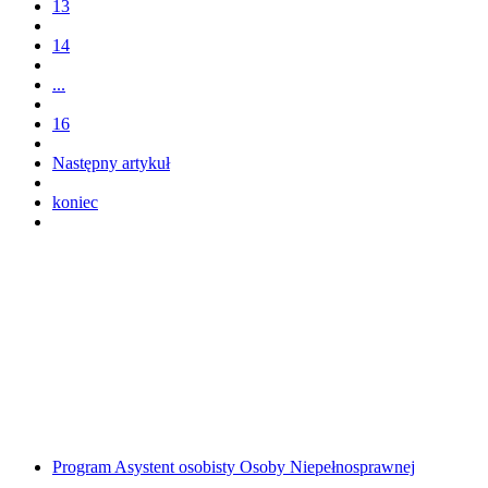
13
14
...
16
Następny artykuł
koniec
Program Asystent osobisty Osoby Niepełnosprawnej