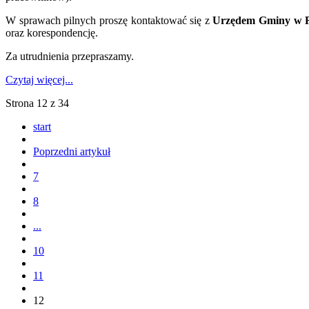
W sprawach pilnych proszę kontaktować się z
Urzędem Gminy w Ra
oraz korespondencję.
Za utrudnienia przepraszamy.
Czytaj więcej...
Strona 12 z 34
start
Poprzedni artykuł
7
8
...
10
11
12