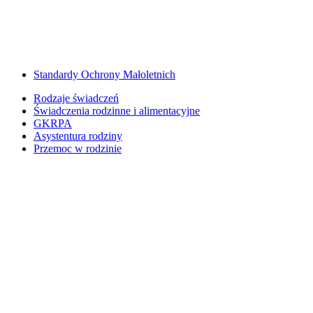
Standardy Ochrony Małoletnich
Rodzaje świadczeń
Świadczenia rodzinne i alimentacyjne
GKRPA
Asystentura rodziny
Przemoc w rodzinie