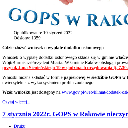
Opublikowano: 10 styczeń 2022
Odsłony: 1359
Gdzie złożyć wniosek o wypłatę dodatku osłonowego
Wniosek o wypłatę dodatku osłonowego składa się w gminie właści
Wójt/Burmistrz/Prezydent Miasta. W Gminie Raków obsługą i prowa
przy ul. Jana Sienieńskiego 19 w godzinach urzędowania tj. 7.30
Wnioski można składać w formie
papierowej w siedzibie GOPS w R
uwierzytelnia z wykorzystaniem profilu zaufanego.
Wzór wniosku
jest dostępny na
www.gov.pl/web/klimat/dodatek-os
Czytaj więcej...
7 stycznia 2022r. GOPS w Rakowie nieczy
Drukuj