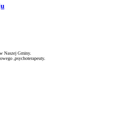
ju
ów Naszej Gminy.
dowego ,psychoterapeuty.