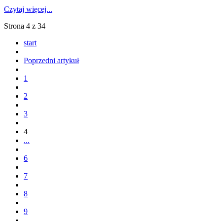
Czytaj więcej...
Strona 4 z 34
start
Poprzedni artykuł
1
2
3
4
...
6
7
8
9