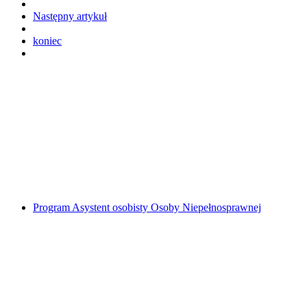
Następny artykuł
koniec
Program Asystent osobisty Osoby Niepełnosprawnej