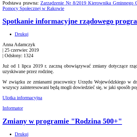
Podstawa prawna:
Zarządzenie Nr 8/2019 Kierownika Gminnego O
Pomocy Społecznej w Rakowie
Spotkanie informacyjne rządowego progr
Drukuj
Anna Adamczyk
|
25 czerwiec 2019
|
Odsłony: 1324
Już od 1 lipca 2019 r. zaczną obowiązywać zmiany dotyczące rzą
uzyskiwane przez rodzinę.
W związku ze zmianami pracownicy Urzędu Wojewódzkiego w d
wszyscy zainteresowani będą mogli dowiedzieć się, w jaki sposób p
Ulotka informacyjna
Informator
Zmiany w programie "Rodzina 500+"
Drukuj