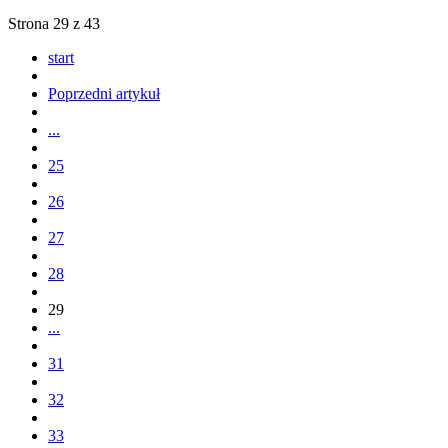
Strona 29 z 43
start
Poprzedni artykuł
...
25
26
27
28
29
...
31
32
33